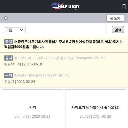
글쓰기
구매후기
검색
공지
소중한구매후기와사진을남겨주세요.7만원이상완제품(파트 제외)후기는
적립금5000원을드립니다.
공지
헬프유바이_구매후기 1000건 돌파기념 Photogenic EVENT
헬프유바이 | 2014-03-18
공지
배송료와 통관료에 대해 공지 합니다.
운영자 | 2013-02-24
간지
사이트가 남아있어서 좋아요
(1)
eternal83 | 2026-06-24
siba13 | 2024-05-28