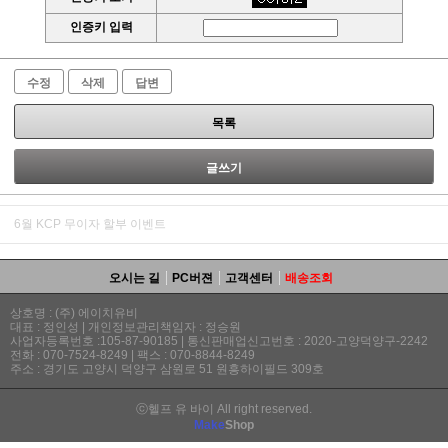
인증키 입력
수정
삭제
답변
목록
글쓰기
6월 KCP 무이자 할부 이벤트
오시는 길
PC버젼
고객센터
배송조회
상호명 : (주) 에이치유비
대표 : 정인성 | 개인정보관리책임자 : 정승원
사업자등록번호 :105-87-90185 | 통신판매업신고번호 : 2020-고양덕양구-2242
전화 : 070-7524-8249 | 팩스 : 070-8844-8249
주소 : 경기도 고양시 덕양구 삼원로 51 원흥하이필드 309호
ⓒ헬프 유 바이 All right reserved.
Make
Shop