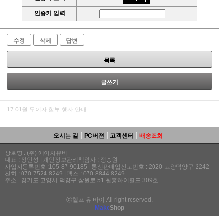
인증키 입력
수정
삭제
답변
목록
글쓰기
17.01월 무이자 할부 행사 안내
오시는 길
PC버젼
고객센터
배송조회
상호명 : (주) 에이치유비
대표 : 정인성 | 개인정보관리책임자 : 정승원
사업자등록번호 :105-87-90185 | 통신판매업신고번호 : 2020-고양덕양구-2242
전화 : 070-7524-8249 | 팩스 : 070-8844-8249
주소 : 경기도 고양시 덕양구 삼원로 51 원흥하이필드 309호
ⓒ헬프 유 바이 All right reserved.
Make
Shop