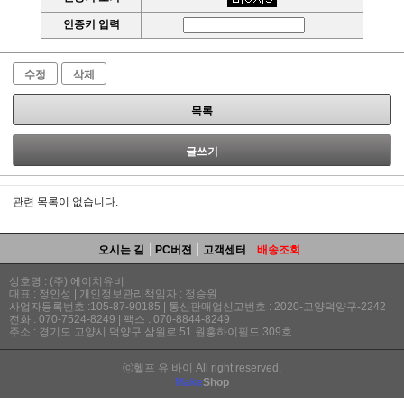
인증키 입력
수정
삭제
목록
글쓰기
관련 목록이 없습니다.
오시는 길
PC버젼
고객센터
배송조회
상호명 : (주) 에이치유비
대표 : 정인성 | 개인정보관리책임자 : 정승원
사업자등록번호 :105-87-90185 | 통신판매업신고번호 : 2020-고양덕양구-2242
전화 : 070-7524-8249 | 팩스 : 070-8844-8249
주소 : 경기도 고양시 덕양구 삼원로 51 원흥하이필드 309호
ⓒ헬프 유 바이 All right reserved.
Make
Shop