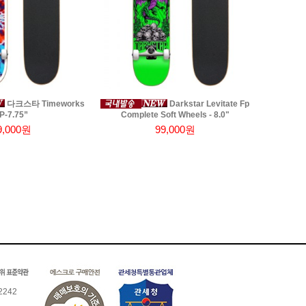
다크스타 Timeworks
Darkstar Levitate Fp
P-7.75”
Complete Soft Wheels - 8.0"
9,000원
99,000원
242