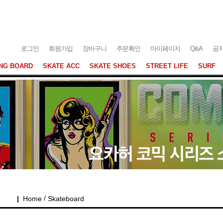
로그인
회원가입
장바구니
주문확인
마이페이지
Q&A
공
NG BOARD
SKATE ACC
SKATE SHOES
STREET LIFE
SURF
/
|
Home
Skateboard