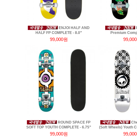
ENJOI HALF AND
E
HALF FP COMPLETE - 8.0”
Premium Comple
99,000원
99,00
ROUND SPACE FP
Che
SOFT TOP YOUTH COMPLETE - 6.75”
(Soft Wheels) Youth C
99,000원
99,00