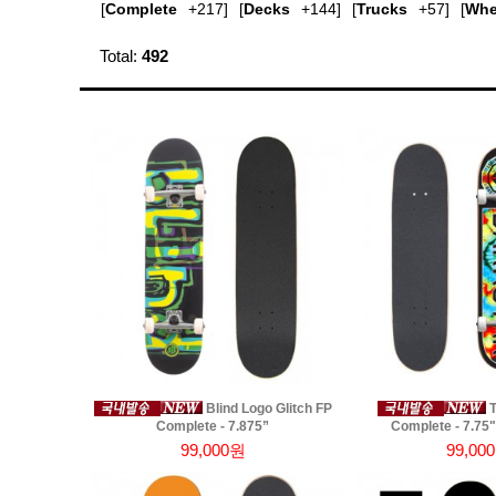
[
Complete
+217]
[
Decks
+144]
[
Trucks
+57]
[
Whe
Total:
492
Blind Logo Glitch FP
T
Complete - 7.875”
Complete - 7.75
99,000원
99,00