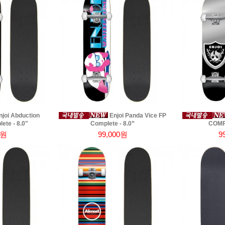
joi Abduction
Enjoi Panda Vice FP
te - 8.0"
Complete - 8.0”
COMPL
0원
99,000원
9