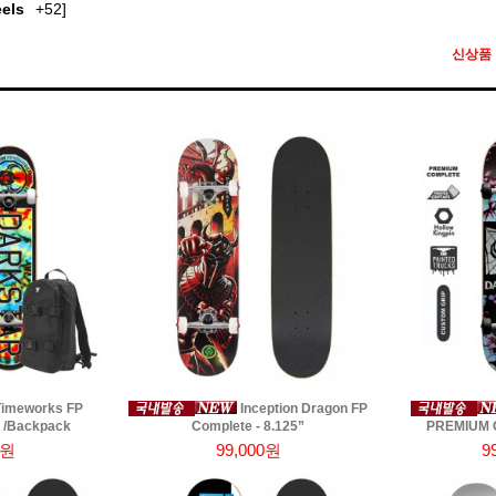
els
+52]
신상품
imeworks FP
Inception Dragon FP
" /Backpack
Complete - 8.125”
PREMIUM C
0원
99,000원
9