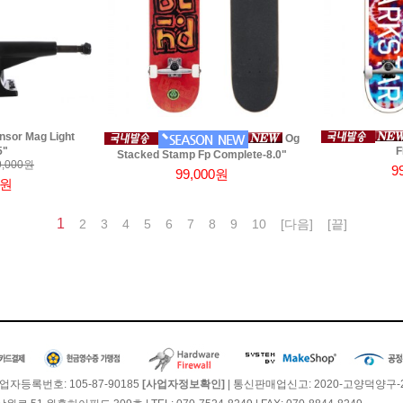
nsor Mag Light
Og
5"
F
Stacked Stamp Fp Complete-8.0"
,000원
9
99,000원
0원
1
2
3
4
5
6
7
8
9
10
[다음]
[끝]
업자등록번호: 105-87-90185
| 통신판매업신고: 2020-고양덕양구-2
[사업자정보확인]