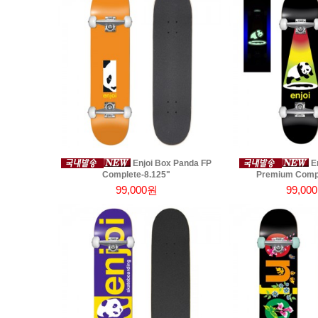
Enjoi Box Panda FP
En
Complete-8.125"
Premium Comple
99,000원
99,00