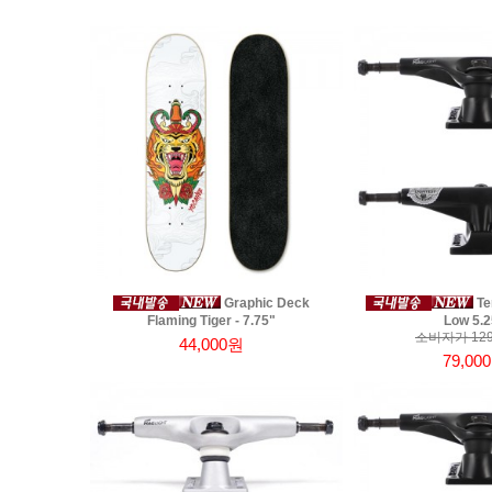
Graphic Deck
Te
Flaming Tiger - 7.75"
Low 5.2
소비자가 129
44,000원
79,00