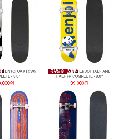
ENJOI OAKTOWN
ENJOI HALF AND
ETE - 8.0”
HALF FP COMPLETE - 8.0”
9,000원
99,000원