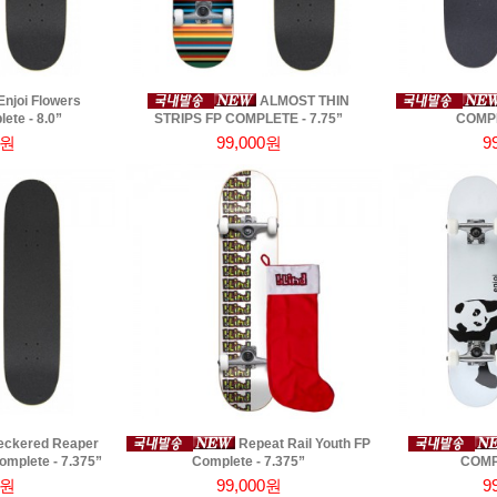
njoi Flowers
ALMOST THIN
te - 8.0”
STRIPS FP COMPLETE - 7.75”
COMPL
0원
99,000원
9
ckered Reaper
Repeat Rail Youth FP
omplete - 7.375”
Complete - 7.375”
COMPL
0원
99,000원
9