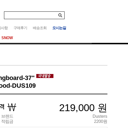
지사항
구매후기
배송조회
오시는길
SNOW
ngboard-37"
ood-DUS109
219,000
원
브랜드
Dusters
적립금
2200원