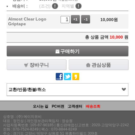
배송비 :
(조건)
!
지역별
!
Almost Clear Logo
10,000
원
+1
-1
Griptape
총 상품 금액
10,000
원
구매하기
장바구니
관심상품
교환/반품/환불/취소
오시는 길
PC버젼
고객센터
배송조회
상호명 : (주) 에이치유비
대표 : 정인성 | 개인정보관리책임자 : 정승원
사업자등록번호 :105-87-90185 | 통신판매업신고번호 : 2020-고양덕양구-2242
전화 : 070-7524-8249 | 팩스 : 070-8844-8249
주소 : 경기도 고양시 덕양구 삼원로 51 원흥하이필드 309호